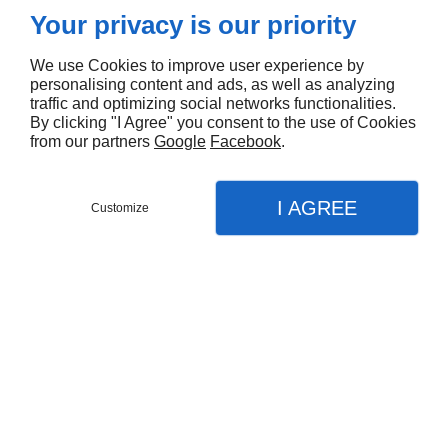
en mesure de réaliser des travaux dans des délais très
Your privacy is our priority
courts, tout en respectant les normes de sécurité. Je
m’occupe également de toutes les démarches
We use Cookies to improve user experience by
administratives liées à votre projet d’enrochement et
personalising content and ads, as well as analyzing
de démolition, quelle que soit son envergure. Alors,
traffic and optimizing social networks functionalities.
faites confiance à mon professionnalisme pour mener
By clicking "I Agree" you consent to the use of Cookies
from our partners
Google
Facebook
.
à bien votre projet d’aménagement, de construction
ou de rénovation à Étival-Clairefontaine.
I AGREE
Customize
CONTACTEZ-NOUS
MENU
APPEL
PLAN
Vous souhaitez aménager et protéger votre espace
extérieur à Étival-Clairefontaine ? Contactez Cédric TP
Accueil
pour bénéficier des travaux d’enrochement et de
démolition fiables !
Nos prestations
Terrassement
Assainissement