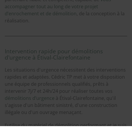
accompagner tout au long de votre projet
d’enrochement et de démolition
, de la conception à la
réalisation.
Intervention rapide pour démolitions
d'urgence à Étival-Clairefontaine
Les situations d'urgence nécessitent des interventions
rapides et adaptées. Cédric TP met à votre disposition
une équipe de professionnels qualifiés, prêts à
intervenir 7j/7 et 24h/24 pour réaliser toutes vos
démolitions d’urgence
à Étival-Clairefontaine, qu'il
s'agisse d'un bâtiment sinistré, d'une construction
illégale ou d'un ouvrage menaçant.
J’utilise du matériel de démolition performant et je suis