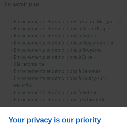
En savoir plus
Enrochements et démolitions à Sainte-Marguerite
Enrochements et démolitions à Raon-l'Étape
Enrochements et démolitions à Anould
Enrochements et démolitions à Moyenmoutier
Enrochements et démolitions à Bruyères
Enrochements et démolitions à Étival-
Clairefontaine
Enrochements et démolitions à Senones
Enrochements et démolitions à Saulcy-sur-
Meurthe
Enrochements et démolitions à Rothau
Enrochements et démolitions à Schirmeck
Your privacy is our priority