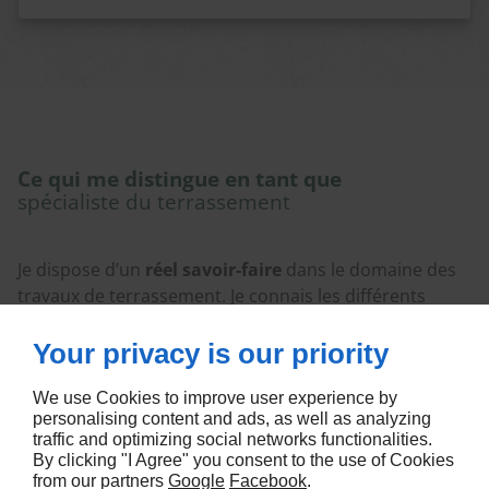
Ce qui me distingue en tant que
spécialiste du terrassement
Je dispose d’un
réel savoir-faire
dans le domaine des
travaux de terrassement. Je connais les différents
types de sol ainsi que les techniques et règles de
préparation qui y sont associées. J’ai également à ma
Your privacy is our priority
disposition des engins, des
bennes
et
camions-grues
We use Cookies to improve user experience by
adaptés aux travaux.
personalising content and ads, as well as analyzing
traffic and optimizing social networks functionalities.
Je fais preuve de sérieux et de rigueur dans mes
By clicking "I Agree" you consent to the use of Cookies
interventions. Le terrassement de votre terrain sera
from our partners
Google
Facebook
.